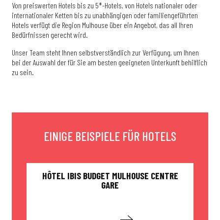
Von preiswerten Hotels bis zu 5*-Hotels, von Hotels nationaler oder
internationaler Ketten bis zu unabhängigen oder familiengeführten
Hotels verfügt die Region Mulhouse über ein Angebot, das all Ihren
Bedürfnissen gerecht wird.
Unser Team steht Ihnen selbstverständlich zur Verfügung, um Ihnen
bei der Auswahl der für Sie am besten geeigneten Unterkunft behilflich
zu sein.
EINIGE BEISPIELE FÜR HOTELS
HÔTEL IBIS BUDGET MULHOUSE CENTRE
LAG
GARE
Mehr erfahren