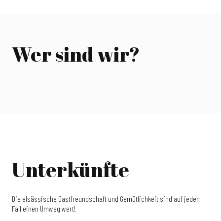
Gebiet zu helfen, unabhängig von Ihrer Tätigkeit:
Reisebüro, Busunternehmen, Verein…
Empfangsdienst
1
Unterkunft
2
Mehr Informationen
Wer sind wir?
Restaurants
3
Busparkplätze
4
Unsere Broschüren
5
Unterkünfte
Die elsässische Gastfreundschaft und Gemütlichkeit sind auf jeden
Fall einen Umweg wert!