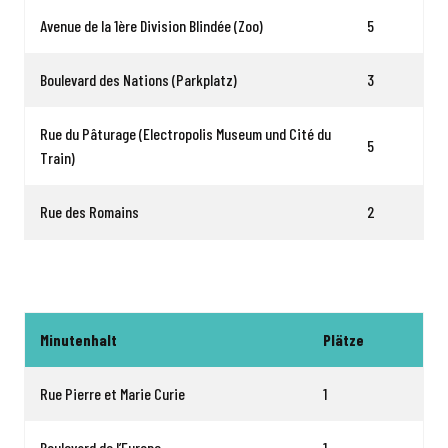
Avenue de la 1ère Division Blindée (Zoo)
5
Boulevard des Nations (Parkplatz)
3
Rue du Pâturage (Electropolis Museum und Cité du
5
Train)
Rue des Romains
2
Minutenhalt
Plätze
Rue Pierre et Marie Curie
1
Boulevard de l’Europe
1