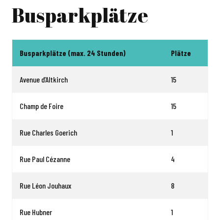
Busparkplätze
Busparkplätze (max. 24 Stunden)
Plätze
Avenue d’Altkirch
15
Champ de Foire
15
Rue Charles Goerich
1
Rue Paul Cézanne
4
Rue Léon Jouhaux
8
Rue Hubner
1