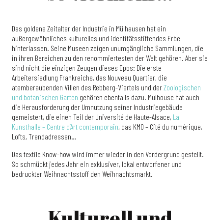
Das goldene Zeitalter der Industrie in Mülhausen hat ein
außergewöhnliches kulturelles und identitätsstiftendes Erbe
hinterlassen. Seine Museen zeigen unumgängliche Sammlungen, die
in ihren Bereichen zu den renommiertesten der Welt gehören. Aber sie
sind nicht die einzigen Zeugen dieses Epos: Die erste
Arbeitersiedlung Frankreichs, das Nouveau Quartier, die
atemberaubenden Villen des Rebberg-Viertels und der
Zoologischen
und botanischen Garten
gehören ebenfalls dazu. Mulhouse hat auch
die Herausforderung der Umnutzung seiner Industriegebäude
gemeistert, die einen Teil der Université de Haute-Alsace,
La
Kunsthalle – Centre d’Art contemporain
, das KM0 – Cité du numérique,
Lofts, Trendadressen…
Das textile Know-how wird immer wieder in den Vordergrund gestellt.
So schmückt jedes Jahr ein exklusiver, lokal entworfener und
bedruckter Weihnachtsstoff den Weihnachtsmarkt.
Kulturell und