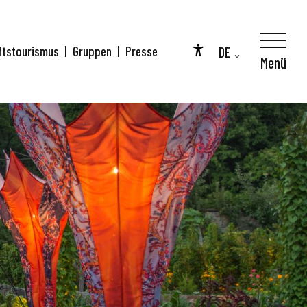
DE
ftstourismus
Gruppen
Presse
Menü
Accessibilité
FR
EN