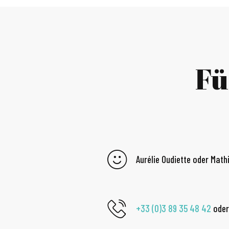
Fü
Aurélie Oudiette oder Math
+33 (0)3 89 35 48 42
ode