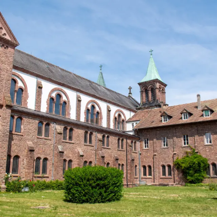
Aller
au
contenu
principal