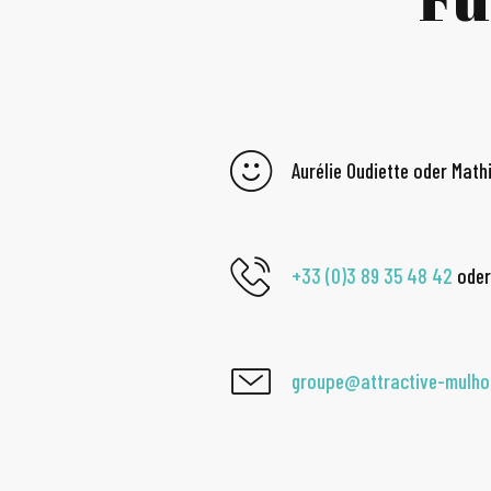
Aurélie Oudiette oder Math
+33 (0)3 89 35 48 42
ode
groupe@attractive-mulh