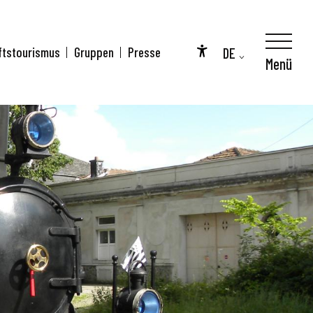
DE
ftstourismus
Gruppen
Presse
Menü
Accessibilité
FR
EN