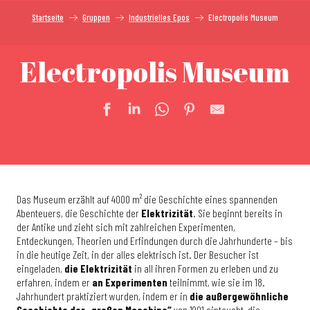
Startseite
Gruppen
Industrielles Epos
Electropolis Museum
Electropolis Museum
Das Museum erzählt auf 4000 m² die Geschichte eines spannenden
Abenteuers, die Geschichte der
Elektrizität
. Sie beginnt bereits in
der Antike und zieht sich mit zahlreichen Experimenten,
Entdeckungen, Theorien und Erfindungen durch die Jahrhunderte – bis
in die heutige Zeit, in der alles elektrisch ist. Der Besucher ist
eingeladen,
die Elektrizität
in all ihren Formen zu erleben und zu
erfahren, indem er
an Experimenten
teilnimmt, wie sie im 18.
Jahrhundert praktiziert wurden, indem er in
die außergewöhnliche
Geschichte der „großen Maschine“
von 1901 eintaucht, die