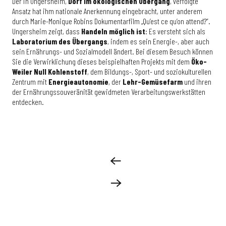
Der in Ungersheim,
Dorf im ökologischen Übergang
, verfolgte
Ansatz hat ihm nationale Anerkennung eingebracht, unter anderem
durch Marie-Monique Robins Dokumentarfilm „Qu’est ce qu’on attend?“.
Ungersheim zeigt, dass
Handeln möglich ist
: Es versteht sich als
Laboratorium des Übergangs
, indem es sein Energie-, aber auch
sein Ernährungs- und Sozialmodell ändert. Bei diesem Besuch können
Sie die Verwirklichung dieses beispielhaften Projekts mit dem
Öko-
Weiler Null Kohlenstoff
, dem Bildungs-, Sport- und soziokulturellen
Zentrum mit
Energieautonomie
, der
Lehr-Gemüsefarm
und ihren
der Ernährungssouveränität gewidmeten Verarbeitungswerkstätten
entdecken.