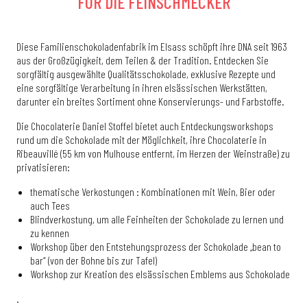
FÜR DIE FEINSCHMECKER
Diese Familienschokoladenfabrik im Elsass schöpft ihre DNA seit 1963
aus der Großzügigkeit, dem Teilen & der Tradition. Entdecken Sie
sorgfältig ausgewählte Qualitätsschokolade, exklusive Rezepte und
eine sorgfältige Verarbeitung in ihren elsässischen Werkstätten,
darunter ein breites Sortiment ohne Konservierungs- und Farbstoffe.
Die Chocolaterie Daniel Stoffel bietet auch Entdeckungsworkshops
rund um die Schokolade mit der Möglichkeit, ihre Chocolaterie in
Ribeauvillé (55 km von Mulhouse entfernt, im Herzen der Weinstraße) zu
privatisieren:
thematische Verkostungen : Kombinationen mit Wein, Bier oder
auch Tees
Blindverkostung, um alle Feinheiten der Schokolade zu lernen und
zu kennen
Workshop über den Entstehungsprozess der Schokolade „bean to
bar“ (von der Bohne bis zur Tafel)
Workshop zur Kreation des elsässischen Emblems aus Schokolade
.