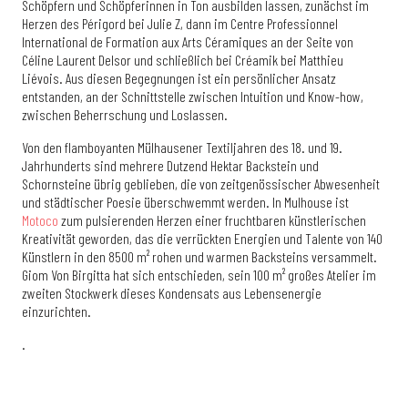
Schöpfern und Schöpferinnen in Ton ausbilden lassen, zunächst im
Herzen des Périgord bei Julie Z, dann im Centre Professionnel
International de Formation aux Arts Céramiques an der Seite von
Céline Laurent Delsor und schließlich bei Créamik bei Matthieu
Liévois. Aus diesen Begegnungen ist ein persönlicher Ansatz
entstanden, an der Schnittstelle zwischen Intuition und Know-how,
zwischen Beherrschung und Loslassen.
Von den flamboyanten Mülhausener Textiljahren des 18. und 19.
Jahrhunderts sind mehrere Dutzend Hektar Backstein und
Schornsteine übrig geblieben, die von zeitgenössischer Abwesenheit
und städtischer Poesie überschwemmt werden. In Mulhouse ist
Motoco
zum pulsierenden Herzen einer fruchtbaren künstlerischen
Kreativität geworden, das die verrückten Energien und Talente von 140
Künstlern in den 8500 m² rohen und warmen Backsteins versammelt.
Giom Von Birgitta hat sich entschieden, sein 100 m² großes Atelier im
zweiten Stockwerk dieses Kondensats aus Lebensenergie
einzurichten.
.