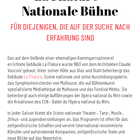
Nationale Bühne
FÜR DIEJENIGEN, DIE AUF DER SUCHE NACH
ERFAHRUNG SIND
Das auf dem Gelände einer ehemaligen Kammgarnspinnerei
errichtete Gebäude La Filature wurde 1993 von dem Architekten Claude
Vasconi gebaut. Unter seiner Hülle aus Glas und Stahl beherbergt das
Gebäude
La Filature
, Scène nationale und seine Ausstellungsgalerie,
das Symphonieorchester von Mulhouse, die auf Bühnenkunst
spezialisierte Médiathèque de Mulhouse und das Festival Météo. Sie
beherbergt auch einige Aufführungen der Opéra national du Rhin sowie
die Kreationen des CCN – Ballet de l’Opéra national du Rhin.
In jeder Saison bietet die Scène nationale Theater-, Tanz-, Musik-,
Zirkus- und Jugendvorstellungen an. Das Programm ist offen für das
zeitgenössische Schaffen und vereint international renommierte
Künstler und aufstrebende Kompanien, zeitgenössische Texte und
neue Blicke auf das Repertoire.