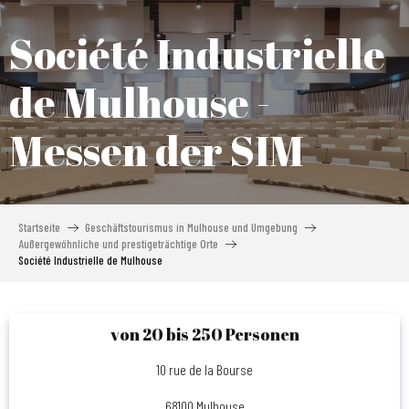
Aller
au
Société Industrielle
contenu
principal
de Mulhouse -
Messen der SIM
Startseite
Geschäftstourismus in Mulhouse und Umgebung
Außergewöhnliche und prestigeträchtige Orte
Société Industrielle de Mulhouse
von 20 bis 250 Personen
10 rue de la Bourse
68100 Mulhouse