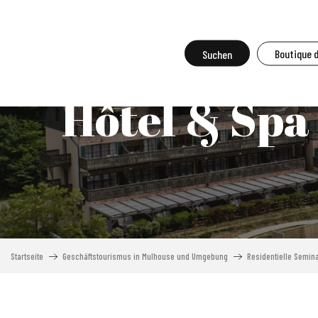
Aller
au
contenu
Suche
Boutique 
principal
Hôtel & Spa 
Startseite
Geschäftstourismus in Mulhouse und Umgebung
Residentielle Semin