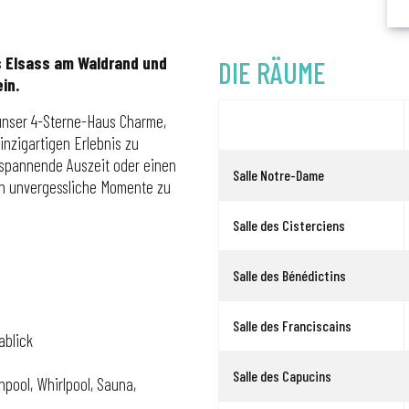
es Elsass am Waldrand und
DIE RÄUME
in.
unser 4-Sterne-Haus Charme,
inzigartigen Erlebnis zu
spannende Auszeit oder einen
Salle Notre-Dame
nen unvergessliche Momente zu
Salle des Cisterciens
Salle des Bénédictins
Salle des Franciscains
ablick
Salle des Capucins
pool, Whirlpool, Sauna,