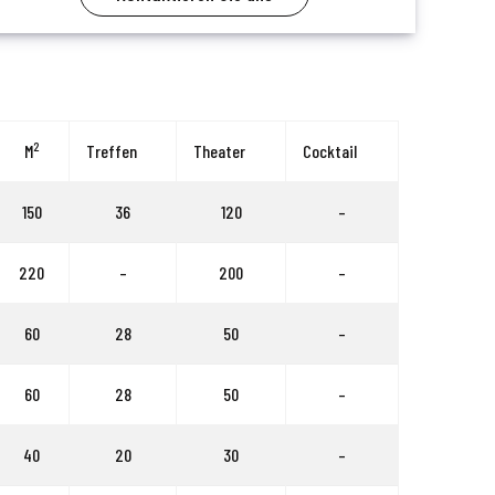
2
M
Treffen
Theater
Cocktail
150
36
120
–
220
–
200
–
60
28
50
–
60
28
50
–
40
20
30
–