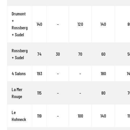
Drumont
+
140
–
120
140
8
Rossberg
+ Sudel
Rossberg
74
30
70
60
5
+ Sudel
4 Salons
193
–
–
180
1
La Mer
115
–
–
80
7
Rouge
Le
119
–
100
140
1
Hohneck