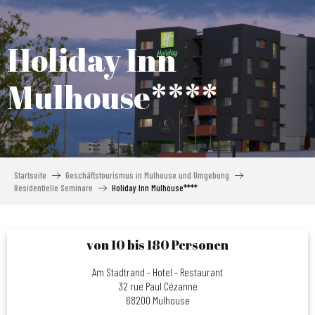
Aller
au
contenu
Holiday Inn
principal
Mulhouse****
Startseite
Geschäftstourismus in Mulhouse und Umgebung
Residentielle Seminare
Holiday Inn Mulhouse****
von 10 bis 180 Personen
Am Stadtrand - Hotel - Restaurant
32 rue Paul Cézanne
68200 Mulhouse