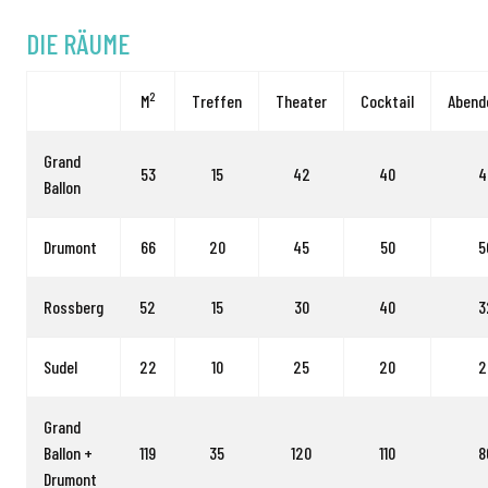
DIE RÄUME
2
M
Treffen
Theater
Cocktail
Abend
Grand
53
15
42
40
4
Ballon
Drumont
66
20
45
50
5
Rossberg
52
15
30
40
3
Sudel
22
10
25
20
2
Grand
Ballon +
119
35
120
110
8
Drumont