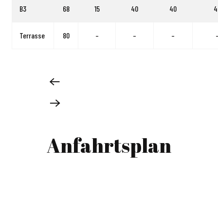
B3
68
15
40
40
4
Terrasse
80
–
–
–
Anfahrtsplan