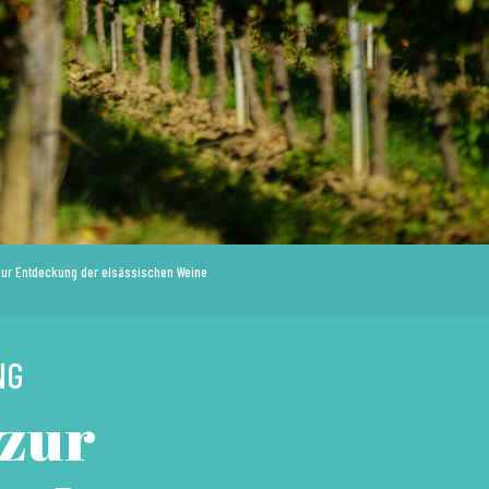
zur Entdeckung der elsässischen Weine
NG
 zur