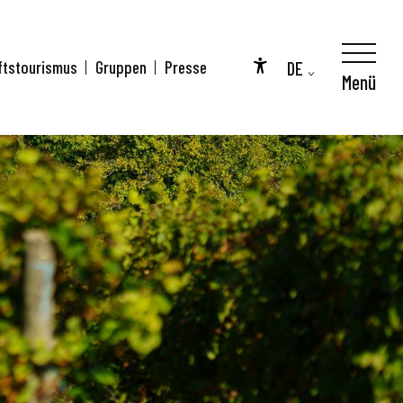
DE
ftstourismus
Gruppen
Presse
Menü
Accessibilité
FR
EN