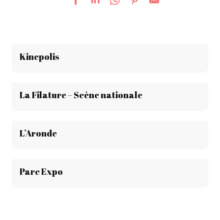
Kinepolis
La Filature – Scène nationale
L’Aronde
Parc Expo