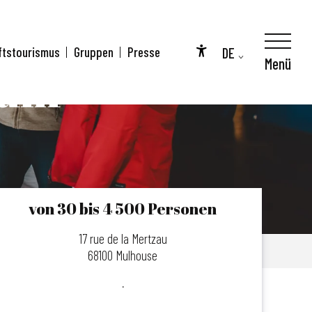
DE
ftstourismus
Gruppen
Presse
Menü
Accessibilité
um -
FR
EN
von 30 bis 4 500 Personen
17 rue de la Mertzau
68100 Mulhouse
.