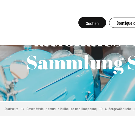
Aller
au
contenu
Suche
Boutique 
principal
Nationales
Sammlung 
Startseite
Geschäftstourismus in Mulhouse und Umgebung
Außergewöhnliche un