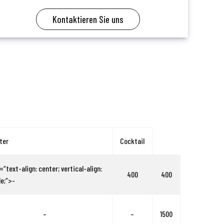
Kontaktieren Sie uns
ter
Cocktail
=“text-align: center; vertical-align:
400
400
e;“>-
–
–
1500