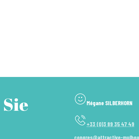
 Sie
Mégane SILBERHORN
+33 (0)3 89 35 47 49
congres@attractive-mulho