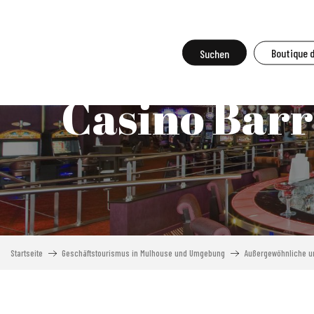
Aller
au
contenu
Suche
Boutique 
principal
Casino Barr
Startseite
Geschäftstourismus in Mulhouse und Umgebung
Außergewöhnliche un