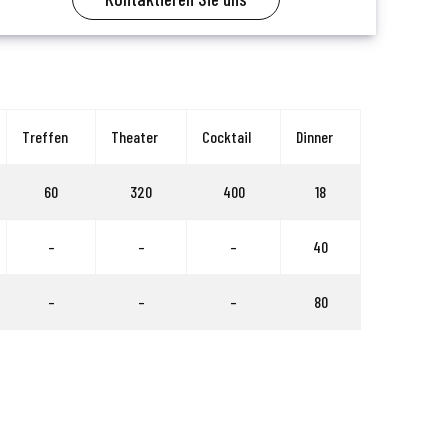
Treffen
Theater
Cocktail
Dinner
60
320
400
18
–
–
–
40
–
–
–
80