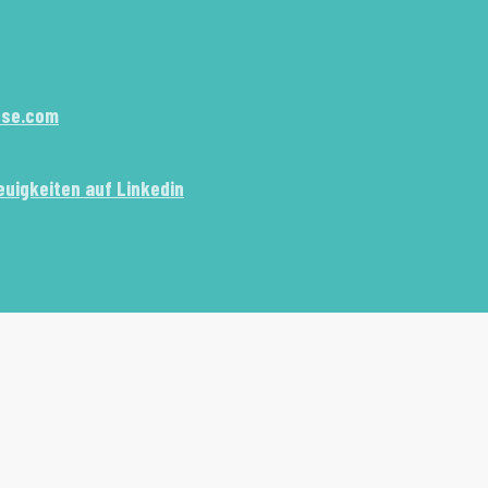
use.com
euigkeiten auf Linkedin