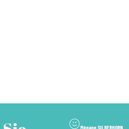
 Sie
Mégane SILBERHORN