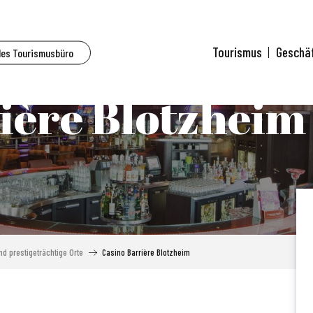
Tourismus
Geschä
des Tourismusbüro
ière Blotzheim
d prestigeträchtige Orte
Casino Barrière Blotzheim