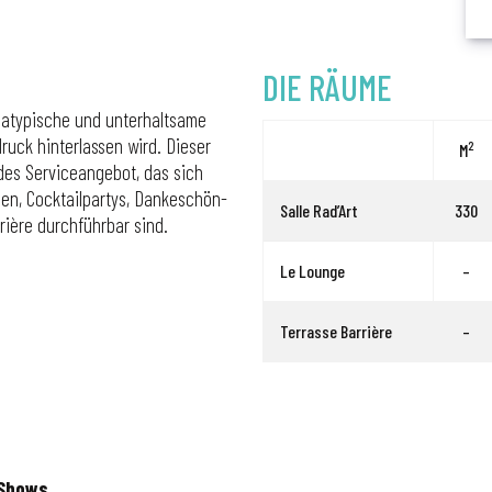
DIE RÄUME
ne atypische und unterhaltsame
ruck hinterlassen wird. Dieser
2
M
ndes Serviceangebot, das sich
en, Cocktailpartys, Dankeschön-
Salle Rad’Art
330
rrière durchführbar sind.
Le Lounge
–
Terrasse Barrière
–
 Shows