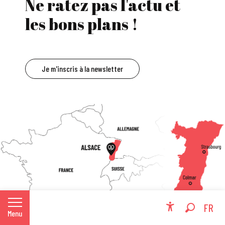
Ne ratez pas l'actu et
les bons plans !
Je m'inscris à la newsletter
EN
FR
Menu
Accessibili
Recherche
DE