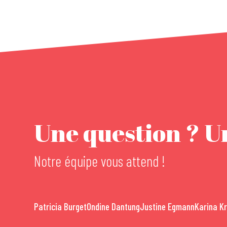
Une question ? Un
Notre équipe vous attend !
Patricia Burget
Ondine Dantung
Justine Egmann
Karina K