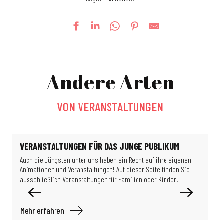
Messe-Kilbe
Féeries Noctrunes au Jardin
Andere Arten
Detektivspiel: Die Wissenschaftler im Verborgenen
La Guinguette bascule
Escape game: Das Rätsel des Professors Proton
VON VERANSTALTUNGEN
Ausstellung: So schöne Gebäude
Ausstellung – Migration & Klima: Wie können wir in unserer Welt leben?
Führung des Haut Rebberg Stadtviertels
Ausstellung: Limits of Control
VERANSTALTUNGEN FÜR DAS JUNGE PUBLIKUM
La Gargote Motoco
Auch die Jüngsten unter uns haben ein Recht auf ihre eigenen
A
Erlebniskabinen im Eisenbahnmuseum
Animationen und Veranstaltungen! Auf dieser Seite finden Sie
i
Ausstellung Formel 1
ausschließlich Veranstaltungen für Familien oder Kinder.
D
Mehr erfahren
M