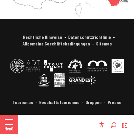
Rechtliche Hinweise
Datenschutzrichtlinie
Allgemeine Geschäftsbedingungen
Sitemap
Tourismus
Geschäftstourismus
Gruppen
Presse
FR
DE
Menü
Accessibili
Suche
EN