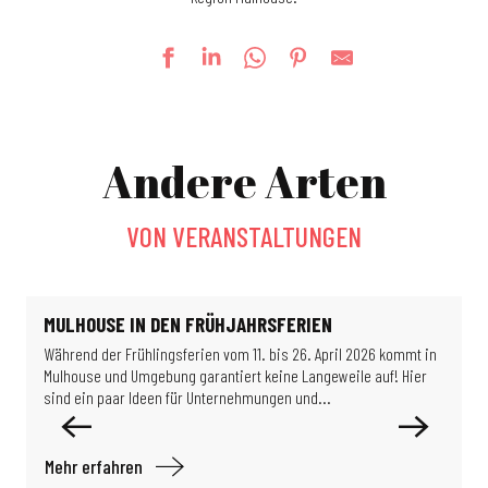
Sternschnuppe Nacht im Parc du Petit Prince
Messe-Kilbe
Andere Arten
Le jardin de Michèle
Escape game: Das Rätsel des Professors Proton
Detektivspiel: Die Wissenschaftler im Verborgenen
VON VERANSTALTUNGEN
La Guinguette bascule
Féeries Noctrunes au Jardin
Ausstellung: So schöne Gebäude
Ausstellung – Migration & Klima: Wie können wir in unserer Welt leben?
MULHOUSE IN DEN FRÜHJAHRSFERIEN
Führung des Temple Saint-Etienne
Während der Frühlingsferien vom 11. bis 26. April 2026 kommt in
A
Ausstellung: Les puits disparus (Die verschwundenen Brunnen)
Mulhouse und Umgebung garantiert keine Langeweile auf! Hier
i
Ausstellung: Limits of Control
sind ein paar Ideen für Unternehmungen und...
D
Mehr erfahren
M