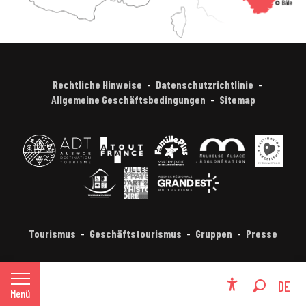
Rechtliche Hinweise
Datenschutzrichtlinie
Allgemeine Geschäftsbedingungen
Sitemap
Tourismus
Geschäftstourismus
Gruppen
Presse
FR
DE
Menü
Accessibili
Suche
EN