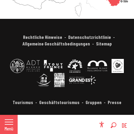
Rechtliche Hinweise
Datenschutzrichtlinie
Allgemeine Geschäftsbedingungen
Sitemap
Tourismus
Geschäftstourismus
Gruppen
Presse
FR
DE
Menü
Accessibili
Suche
EN