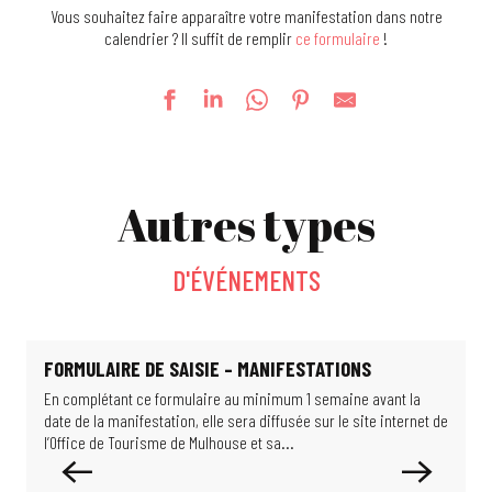
Vous souhaitez faire apparaître votre manifestation dans notre
calendrier ? Il suffit de remplir
ce formulaire
!
Foire Kermesse
Exposition : De si beaux bâtiments
Autres types
Exposition : Limits of Control
Visite guidée : Sur les pas d'Alfred Dreyfus
Exposition Formule 1
D'ÉVÉNEMENTS
24e Festival des Jardins Métissés - Les Jardins d'Ulysse
Je monte au Belvédère
Escape game : le secret Schlumpf
Je flâne dans le quartier du Rebberg
FORMULAIRE DE SAISIE – MANIFESTATIONS
Chasse au trésor : Cherche et trouve dans le musée
En complétant ce formulaire au minimum 1 semaine avant la
P
Le jardin de Michèle
date de la manifestation, elle sera diffusée sur le site internet de
t
Escape game : l'énigme du Professeur Proton
l’Office de Tourisme de Mulhouse et sa...
N