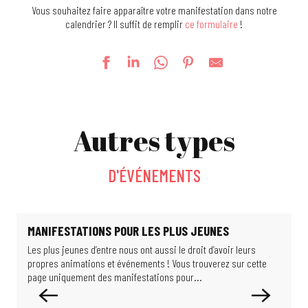
Vous souhaitez faire apparaître votre manifestation dans notre
calendrier ? Il suffit de remplir
ce formulaire
!
Foire Kermesse
La fête au village
Autres types
Le jardin de Michèle
Escape game : l'énigme du Professeur Proton
Jeu d'enquête : les scientifiques de l'ombre
D'ÉVÉNEMENTS
Féeries Nocturnes au Jardin 2026
La Guinguette bascule
Exposition : De si beaux bâtiments
Exposition - Migrations & climat : comment habiter notre monde ?
MANIFESTATIONS POUR LES PLUS JEUNES
Visite guidée : La Cité d'hier à aujourd'hui
Les plus jeunes d’entre nous ont aussi le droit d’avoir leurs
E
Exposition : Les puits disparus
propres animations et événements ! Vous trouverez sur cette
d
Exposition : Limits of Control
page uniquement des manifestations pour...
l