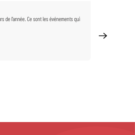
EVÉNEMENTS D
urs de l’année. Ce sont les événements qui
Pendant la période 
enfants et plus...
Lire la suite