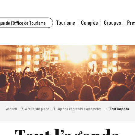
Tourisme
Congrès
Groupes
Pre
ue de l'Office de Tourisme
Accueil
A faire sur place
Agenda et grands événements
Tout l’agenda