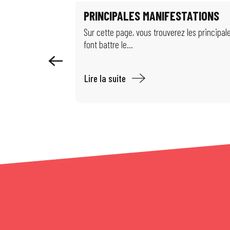
Visite guidée : Autour de la chimie mulhousienne
PRINCIPALES MANIFESTATIONS
Exposition - Migrations & climat : comment habiter notre monde ?
Exposition : Les puits disparus
Sur cette page, vous trouverez les principa
font battre le...
Lire la suite