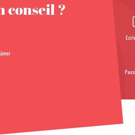
 conseil ?
Ecri
rämer
Pass