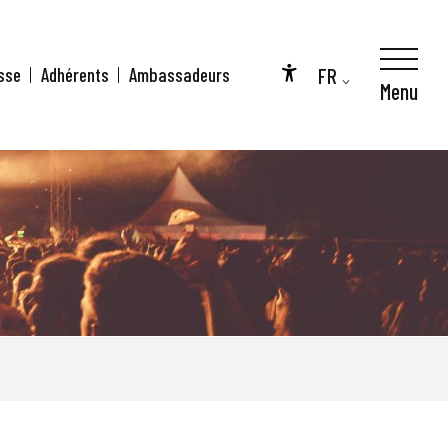
FR
sse
Adhérents
Ambassadeurs
Menu
Accessibilité
EN
DE