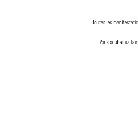
Toutes les manifestatio
Vous souhaitez fair
Les Jeudis du Parc Salvator
Foire Kermesse
Atelier en briques Lego®
Le jardin de Michèle
Jeu d'enquête : les scientifiques de l'ombre
La Guinguette bascule
Escape game : l'énigme du Professeur Proton
Féeries Nocturnes au Jardin 2026
Exposition : De si beaux bâtiments